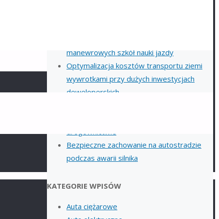
prefabrykatów betonowych – wyzwania i
esy sprzedaży
rozwiązania
Utrzymanie porządku na placach
manewrowych szkół nauki jazdy
Optymalizacja kosztów transportu ziemi
wywrotkami przy dużych inwestycjach
deweloperskich
Podstawowe rodzaje i klasyfikacja kruszyw
stosowanych w nowoczesnym
drogownictwie
Bezpieczne zachowanie na autostradzie
podczas awarii silnika
KATEGORIE WPISÓW
Auta ciężarowe