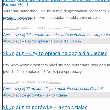
Facebook
Email
Sprzedaż samochodu nie musi być długotrwałym procesem. W
swojego pojazdu, otrzymując zapłatę praktycznie od ręki. …
Przejdź do treści
autoxen.pl
8 października 2024
8 października 2024
Skup aut
Czytaj więcej
"Jak szybko sprzedać auto w Poznaniu – skup aut t
Strona główna
Skup aut – Czy to opłacalna opcja dla Ciebie?
Współpraca
Czy kiedykolwiek zastanawiałeś się nad sprzedażą swojego u
jest dla Ciebie opłacalne? Decyzja o sprzedaży …
Blog
autoxen.pl
8 maja 2024
8 maja 2024
Skup aut
Czytaj więcej
"Skup aut – Czy to opłacalna opcja dla Ciebie?"
Kontakty do firm
Skup aut za gotówkę – jak to działa?