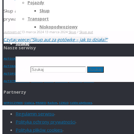
Pojazdy
Skup aut za gotówkę to popularny sposób na szybką sprzedaż
Skup
prywatnej. Działa to prosto: skontaktujesz się …
Transport
Niskopodwoziowy
autoxen.pl
13 marca 2024
13 marca 2024
Skup
/
Skup aut
Czytaj więcej
"Skup aut za gotówkę – jak to działa?"
Szukaj
Nasze serwisy
AUTOSKUP
:
Lublin
,
Warszawa
,
Kraków
,
Gorzów Wielkopolski
,
Bydgoszcz
,
Katowice
,
Kraków
,
Olsztyn
,
AUTOKASACJA
:
Gorzów Wielkopolski
,
Bydgoszcz
,
Katowice
,
Lublin
,
Warszawa
,
Kraków
,
Olsztyn
,
Gdań
Szukaj:
Szukaj
AUTOPOMOC
:
Gdańsk
,
Warszawa
,
Łódź
,
Bydgoszcz
,
Wrocław
,
Szczecin
,
Katowice
,
Gdynia
.
AUTOTRANSPORT
:
Katowice
,
Poznań
,
Warszawa
,
Sosnowiec
,
Wrocław
Partnerzy
WYPOCZYNEK
:
Sielpia
,
PRAWO
:
Radom
,
SZKŁO
:
Szkło użytkowe
.
Regulamin serwisu
-
Polityka ochrony prywatności
-
Polityka plików cookies
-