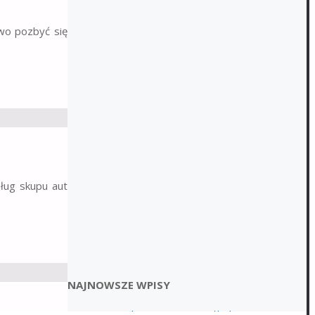
wo pozbyć się
ług skupu aut
NAJNOWSZE WPISY
Logistyka transportu ciężkich