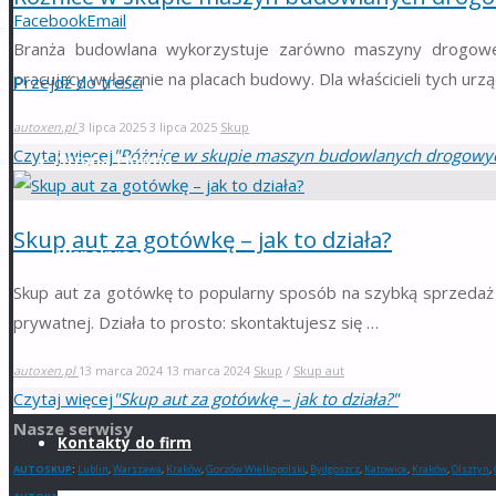
Facebook
Email
Branża budowlana wykorzystuje zarówno maszyny drogowe d
pracujący wyłącznie na placach budowy. Dla właścicieli tych ur
Przejdź do treści
autoxen.pl
3 lipca 2025
3 lipca 2025
Skup
Czytaj więcej
"Różnice w skupie maszyn budowlanych drogowyc
Strona główna
Skup aut za gotówkę – jak to działa?
Współpraca
Skup aut za gotówkę to popularny sposób na szybką sprzedaż
prywatnej. Działa to prosto: skontaktujesz się …
Blog
autoxen.pl
13 marca 2024
13 marca 2024
Skup
/
Skup aut
Czytaj więcej
"Skup aut za gotówkę – jak to działa?"
Nasze serwisy
Kontakty do firm
AUTOSKUP
:
Lublin
,
Warszawa
,
Kraków
,
Gorzów Wielkopolski
,
Bydgoszcz
,
Katowice
,
Kraków
,
Olsztyn
,