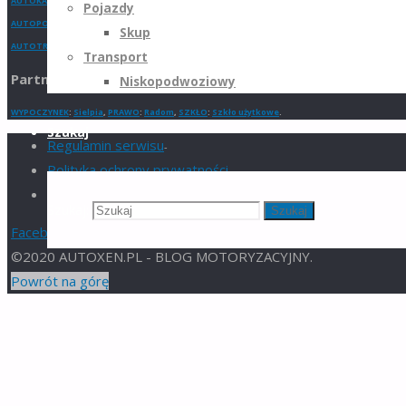
AUTOKASACJA
:
Gorzów Wielkopolski
,
Bydgoszcz
,
Katowice
,
Lublin
,
Warszawa
,
Kraków
,
Olsztyn
,
Gdań
Pojazdy
AUTOPOMOC
:
Gdańsk
,
Warszawa
,
Łódź
,
Bydgoszcz
,
Wrocław
,
Szczecin
,
Katowice
,
Gdynia
.
Skup
AUTOTRANSPORT
:
Katowice
,
Poznań
,
Warszawa
,
Sosnowiec
,
Wrocław
Transport
Partnerzy
Niskopodwoziowy
WYPOCZYNEK
:
Sielpia
,
PRAWO
:
Radom
,
SZKŁO
:
Szkło użytkowe
.
Szukaj
Regulamin serwisu
-
Polityka ochrony prywatności
-
Polityka plików cookies
-
Szukaj:
Szukaj
Facebook
Email
©2020 AUTOXEN.PL - BLOG MOTORYZACYJNY.
Powrót na górę