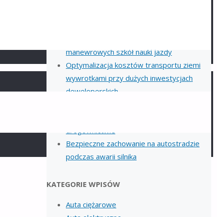
prefabrykatów betonowych – wyzwania i
rozwiązania
Utrzymanie porządku na placach
manewrowych szkół nauki jazdy
Optymalizacja kosztów transportu ziemi
wywrotkami przy dużych inwestycjach
deweloperskich
Podstawowe rodzaje i klasyfikacja kruszyw
stosowanych w nowoczesnym
drogownictwie
Bezpieczne zachowanie na autostradzie
podczas awarii silnika
KATEGORIE WPISÓW
Auta ciężarowe