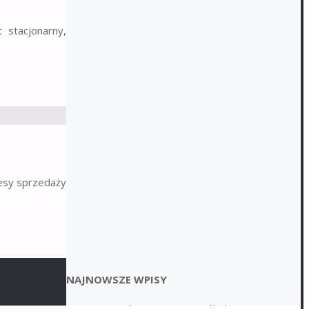
 stacjonarny,
esy sprzedaży
NAJNOWSZE WPISY
Logistyka transportu ciężkich