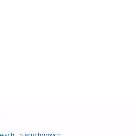
ch?
ową rolę w podejmowaniu decyzji o sprzedaży sprzętu. Zastój
owego …
"
.
wych i nieruchomych