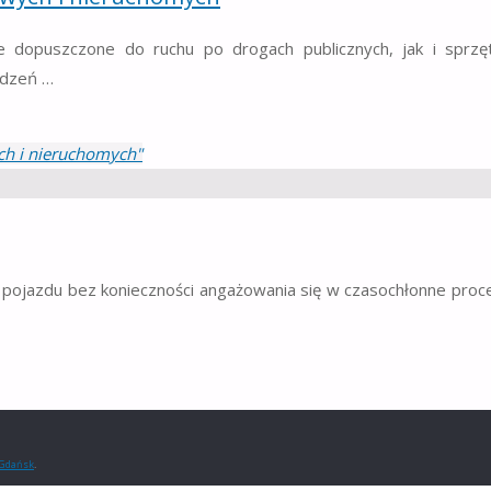
opuszczone do ruchu po drogach publicznych, jak i sprzęt
ządzeń …
h i nieruchomych"
 pojazdu bez konieczności angażowania się w czasochłonne proc
Gdańsk
.